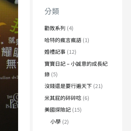
字
分類
:
勸敗系列
(4)
哈特的瘋言瘋語
(1)
婚禮記事
(12)
寶寶日記 – 小誠意的成長紀
錄
(5)
沒錢還是要行遍天下
(21)
米其屁的碎碎唸
(6)
美國探險記
(15)
小學
(2)