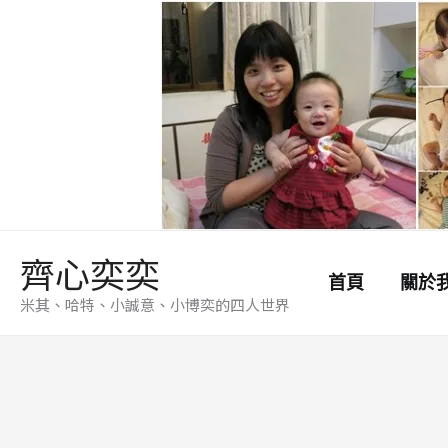
跳
至
主
要
內
容
齊心奕奕
首頁
關於
米其、哈特、小誠意、小博奕的四人世界