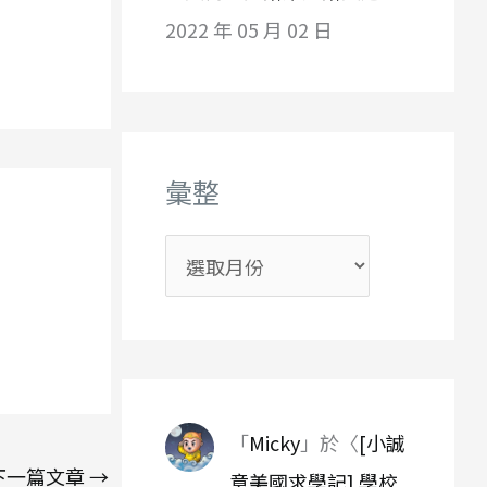
2022 年 05 月 02 日
彙整
彙
整
「
Micky
」於〈
[小誠
下一篇文章
→
意美國求學記] 學校