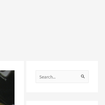
搜
尋
關
鍵