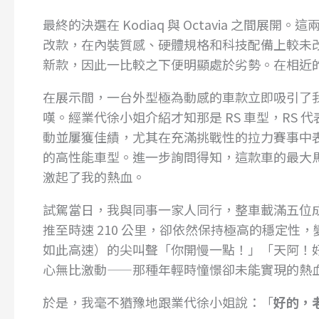
最終的決選在 Kodiaq 與 Octavia 之間展開
改款，在內裝質感、硬體規格和科技配備上較未
新款，因此一比較之下便明顯處於劣勢。在相近
在展示間，一台外型極為動感的車款立即吸引了
嘆。經業代徐小姐介紹才知那是 RS 車型，RS 代表 
動並屢獲佳績，尤其在充滿挑戰性的拉力賽事中表
的高性能車型。進一步詢問得知，這款車的最大馬
激起了我的熱血。
試駕當日，我與同事一家人同行，整車載滿五位
推至時速 210 公里，卻依然保持極高的穩定
如此高速）的尖叫聲「你開慢一點！」「天阿！好
心無比激動——那種年輕時憧憬卻未能實現的熱
於是，我毫不猶豫地跟業代徐小姐說：「
好的，老闆