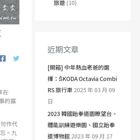
旅遊
(10)
車
近期文章
[開箱] 中年熱血老爸的選
擇：ŠKODA Octavia Combi
RS 旅行車
2025 年 03 月 09
享在
事的露
日
2023 韓國跆拳道園瞭望台、
 可作代
體能訓練遊樂園、國立跆拳
不忘。九
道博物館
2023 年 09 月 17