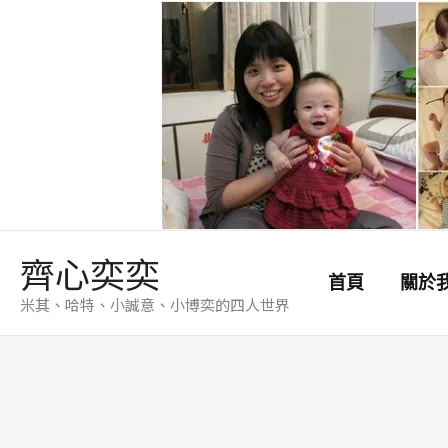
跳
至
主
要
內
容
齊心奕奕
首頁
關於
米其、哈特、小誠意、小博奕的四人世界