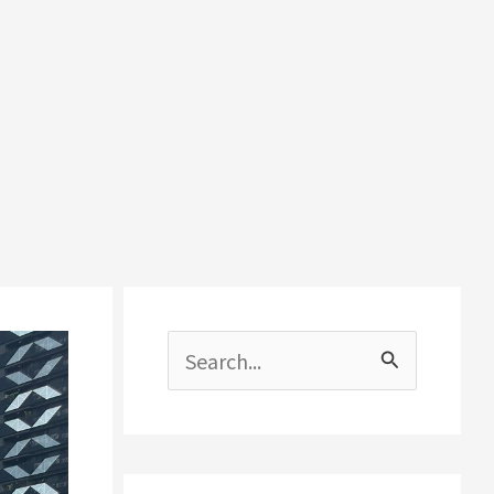
搜
尋
關
鍵