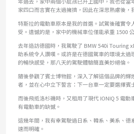
年過去，家中兩個小屁孩已升上國中，我也從當年的年
家四口而言實在太過擁擠，因此在深思熟慮後，
特斯拉的電動車原本是我的首選。試駕後確實令
受。遺憾的是，家中的機械車位僅能承重 1500
去年造訪德國時，我駕駛了 BMW 540i Tour
助系統令人讚嘆。或許是在德國駕車的環境太過
的暢快感受，那八天的駕駛體驗簡直美妙絕倫。
隨後參觀了賓士博物館，深入了解這個品牌的輝
者，並在心中立下誓言：下一台車一定要選擇賓
而後飛抵洛杉磯時，又租用了現代 IONIQ 5
有電動車的缺憾。
這幾年間，我有幸駕駛過日系、韓系、美系、德
速而明確。