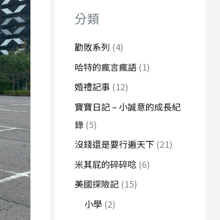
字
分類
:
勸敗系列
(4)
哈特的瘋言瘋語
(1)
婚禮記事
(12)
寶寶日記 – 小誠意的成長紀
錄
(5)
沒錢還是要行遍天下
(21)
米其屁的碎碎唸
(6)
美國探險記
(15)
小學
(2)