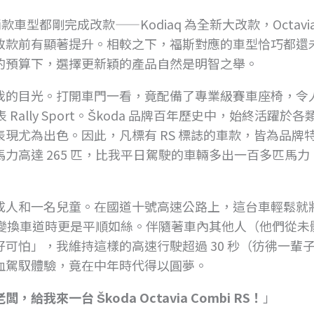
。這兩款車型都剛完成改款——Kodiaq 為全新大改款，Octavi
改款前有顯著提升。相較之下，福斯對應的車型恰巧都還
的預算下，選擇更新穎的產品自然是明智之舉。
我的目光。打開車門一看，竟配備了專業級賽車座椅，令
Rally Sport。Škoda 品牌百年歷史中，始終活躍於
現尤為出色。因此，凡標有 RS 標誌的車款，皆為品牌
力高達 265 匹，比我平日駕駛的車輛多出一百多匹馬力
成人和一名兒童。在國道十號高速公路上，這台車輕鬆就
性，變換車道時更是平順如絲。伴隨著車內其他人（他們從未
可怕」，我維持這樣的高速行駛超過 30 秒（彷彿一輩
血駕馭體驗，竟在中年時代得以圓夢。
，給我來一台 Škoda Octavia Combi RS！
」