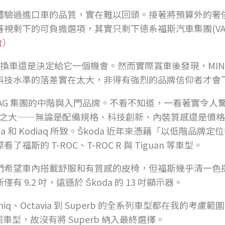
體驗過進口車的品質，實在難以回頭。接著將預算外的奢
視剩下的可負擔選項，其實只剩下德系福斯汽車集團(VA
）
次換車還是決定給它一個機會。然而實際賞車後發現，MINI
科技水準的落差實在太大，非得有強烈的品牌信仰者才會
 VAG 集團的中階與入門品牌。不看不知道，一看著實令人
如此之大——無論是配備規格、科技創新、內裝質感還是價
ia 和 Kodiaq 所致。Škoda 近年來憑藉「以低階品牌定
的 T-ROC、T-ROC R 與 Tiguan 等車型。
們希望車內搭載舒服和有質感的皮椅，但福斯幾乎清一色
.2 吋，遠遜於 Škoda 的 13 吋顯示器。
amiq、Octavia 到 Superb 的全系列車型都在我的考慮
車型，故沒有將 Superb 納入最終選擇。