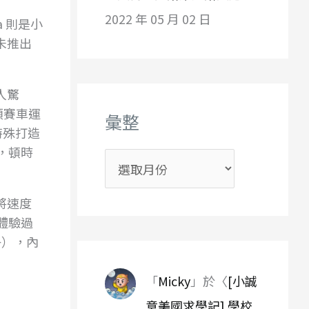
2022 年 05 月 02 日
a 則是小
未推出
人驚
各類賽車運
彙整
特殊打造
，頓時
彙
整
將速度
體驗過
子），內
「
Micky
」於〈
[小誠
意美國求學記] 學校