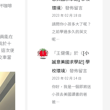
杯咖啡
環境
〉發佈留言
2023 年 02 月 18 日
請問你小孩多大了呢？
之前學過多久的英文
專員能在
呢…
我於十
，這次便
「
王健儒
」於〈
[小
交車當
誠意美國求學記] 學
校環境
〉發佈留言
2023 年 02 月 14 日
你好，我是一個即將送
小孩去美國讀書的爸
爸…