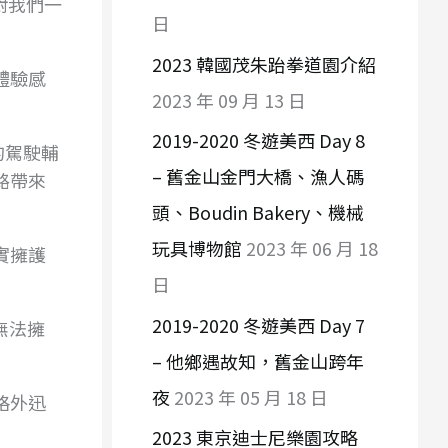
對我們一
日
2023 韓國茂朱跆拳道園介紹
體驗感
2023 年 09 月 13 日
。
2019-2020 冬遊美西 Day 8
進的駕駛輔
– 舊金山金門大橋、漁人碼
路帶來
頭、Boudin Bakery、機械
玩具博物館
2023 年 06 月 18
實擁護
日
2019-2020 冬遊美西 Day 7
無法擁
– 他鄉遇故知，舊金山跨年
夜
2023 年 05 月 18 日
格外迅
2023 東京迪士尼樂園攻略