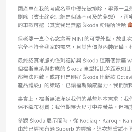
國產車在我的考慮名單中優先被排除，畢竟一旦
剔除（賓士終究只能是個遙不可及的夢想），再審
的車款可選（其實我是無腦 Škoda 粉啦哈哈哈
但老婆一直心心念念著 MINI 的可愛外型，故此
完全不符合我家的需求，且其售價與內裝配備、
最終認真考慮的僅剩福斯與 Škoda 這兩個隸屬
個福斯車系與對應的 Škoda 車型相比差距竟
都無法匹敵，或許也是剛好 Škoda 出新款 Octav
產品體驗」的策略，已讓福斯頗感壓力。我們實際看了福斯
事實上，福斯無法滿足我們的某些基本需求：我
保不織布材質；我們期待大尺寸中控螢幕，但福斯僅有 9
參觀 Škoda 展示間時，從 Kodiaq、Karoq、K
由於已經擁有過 Superb 的經驗，這次想嘗試不同