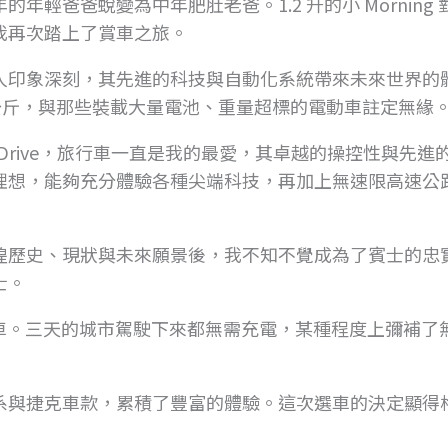
輕爸爸蛻變為中年肥肚老爸。1.2 升的小 Morning 
我再次踏上了賞車之旅。
人印象深刻，其先進的科技與自動化系統帶來未來世界的
 公斤，與那些裝載大量電池、重量超標的電動車註定無緣
ing xDrive，旅行車一直是我的最愛，其卓越的操控性與先
理想，能夠充分體驗各種尖端科技，再加上無速限高速公
煌歷史、現狀與未來願景後，我不知不覺成為了賓士的忠
士。
 電動車。三天的城市駕駛下來都無需充電，某種程度上彌補了
系與捷克車款，累積了豐富的體驗。這次選車的決定顯得