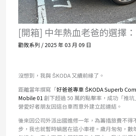
[開箱] 中年熱血老爸的選擇：ŠKO
勸敗系列
/
2025 年 03 月 09 日
沒想到，我與 ŠKODA 又續前緣了。
距離當年撰寫「
好爸爸專車 ŠKODA Superb Combi
Mobile 01
創下超過 50 萬的點擊率，成功「
營愛好者朋友因這台車而意外建立起連結。
後來因公司外派出國進修一年，為籌措旅費不得不忍痛割
步，我也就暫時蝸居在這小車裡。歲月匆匆，數年轉