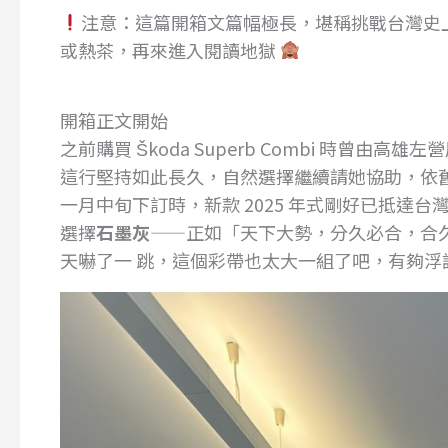
注意：這篇開箱文篇幅極長，堪稱挑戰台灣史
或熱茶，再來進入閱讀地獄
開箱正文開始
之前購買 Škoda Superb Combi 時
這行堅持如此長久，自然選擇繼續請她協助，依
一月中旬下訂時，新款 2025 年式剛好已抵達
選擇
石墨灰
——正如「天下大勢，分久必合，合
天嚇了一 跳，這個彩帶也太大一組了吧，有夠浮