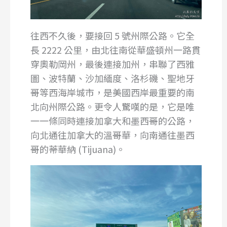
往西不久後，要接回 5 號州際公路。它全
長 2222 公里，由北往南從華盛頓州一路貫
穿奧勒岡州，最後連接加州，串聯了西雅
圖、波特蘭、沙加緬度、洛杉磯、聖地牙
哥等西海岸城市，是美國西岸最重要的南
北向州際公路。更令人驚嘆的是，它是唯
一一條同時連接加拿大和墨西哥的公路，
向北通往加拿大的溫哥華，向南通往墨西
哥的蒂華納 (Tijuana)。