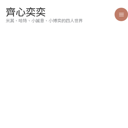
跳
齊心奕奕
至
主
米其、哈特、小誠意、小博奕的四人世界
要
內
容