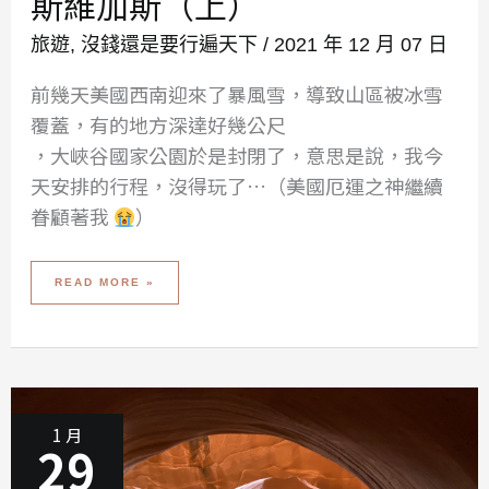
斯維加斯（上）
旅遊
,
沒錢還是要行遍天下
/
2021 年 12 月 07 日
前幾天美國西南迎來了暴風雪，導致山區被冰雪
覆蓋，有的地方深達好幾公尺
，大峽谷國家公園於是封閉了，意思是說，我今
天安排的行程，沒得玩了…（美國厄運之神繼續
眷顧著我
）
2019-
READ MORE »
2020
冬
遊
美
西
DAY
3
–
冬
季
大
峽
谷
1 月
驚
29
奇、
天
堂
之
城