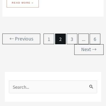
[開
READ MORE »
箱]
好
爸
爸
專
用
的
電
競
筆
電
HP
OMEN
～
←
Previous
1
2
3
...
6
經
典
遊
戲
Next
→
回
憶
之
旅
搜
尋
關