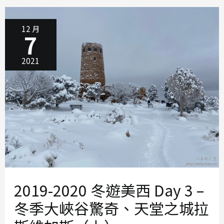
冬
季
大
峽
谷
12 月
驚
7
奇、
天
堂
之
城
2021
拉
斯
維
加
斯
（下）
2019-2020 冬遊美西 Day 3 –
冬季大峽谷驚奇、天堂之城拉