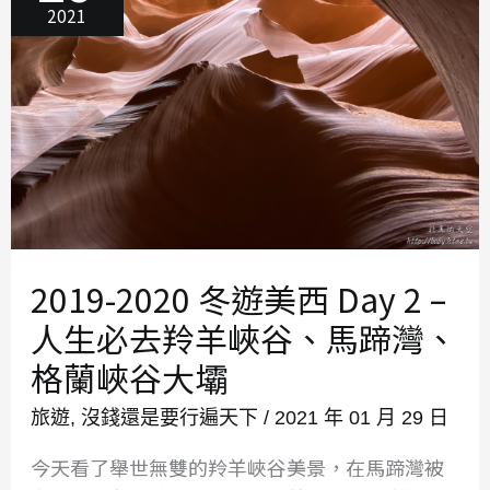
2021
拉
斯
維
加
斯
（上）
2019-2020 冬遊美西 Day 2 –
人生必去羚羊峽谷、馬蹄灣、
格蘭峽谷大壩
旅遊
,
沒錢還是要行遍天下
/
2021 年 01 月 29 日
今天看了舉世無雙的羚羊峽谷美景，在馬蹄灣被