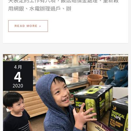
天表定的工作有六項，飯店賠償金處理、重新啟
用網銀、水電辦理過戶、辦
美
READ MORE »
國
之
旅
第
三
天
–
車
險、
DWP、
FEDEX、
DMV、
IN-
4 月
N-
4
OUT、
SHAKE
SHACK、
CENTURY
CITY
2020