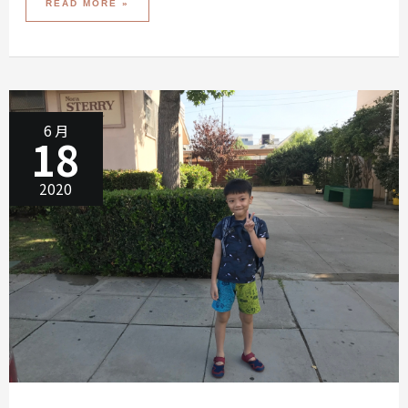
[小
READ MORE »
誠
意
美
國
求
學
記]
學
校
環
境
6 月
18
2020