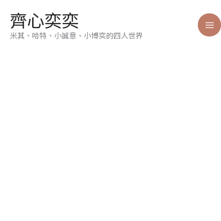
跳
齊心奕奕
至
主
米其、哈特、小誠意、小博奕的四人世界
要
內
容