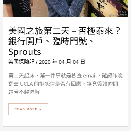
美國之旅第二天 – 否極泰來？
銀行開戶、臨時門號、
Sprouts
美國探險記
/
2020 年 04 月 04 日
第二天起床，第一件事就是檢查 email，確認昨晚
寄去 UCLA 的抱怨信是否有回應，畢竟簽證的問
題若不趕緊解
美
READ MORE »
國
之
旅
第
二
天
–