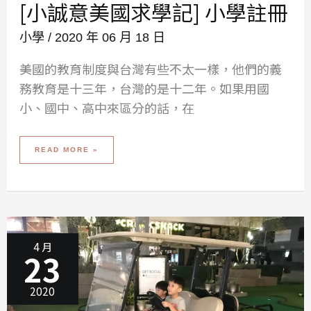
[小誠意美國求學記] 小學註冊
小學
/
2020 年 06 月 18 日
美國的教育制度與台灣有些不太一樣，他們的義
務教育是十三年，台灣的是十二年。如果用國
小、國中、高中來區分的話，在
[小
READ MORE »
誠
意
美
國
求
學
記]
小
學
註
冊
4 月
23
2020