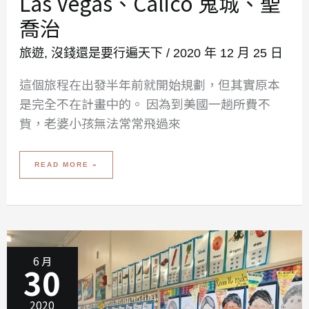
Las Vegas、Calico 鬼城、聖
喬治
旅遊
,
沒錢還是要行遍天下
/
2020 年 12 月 25 日
這個旅程在出發半年前就開始規劃，但其實原本
是完全不在計畫中的。 因為到美國一趟所費不
貲，老婆小孩無法常常飛過來
2019-
READ MORE »
2020
冬
遊
美
西
DAY
1
–
LAS
VEGAS、
CALICO
鬼
城、
6 月
聖
30
喬
治
2020