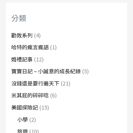
鍵
字
分類
:
勸敗系列
(4)
哈特的瘋言瘋語
(1)
婚禮記事
(12)
寶寶日記 – 小誠意的成長紀錄
(5)
沒錢還是要行遍天下
(21)
米其屁的碎碎唸
(6)
美國探險記
(15)
小學
(2)
旅遊
(10)