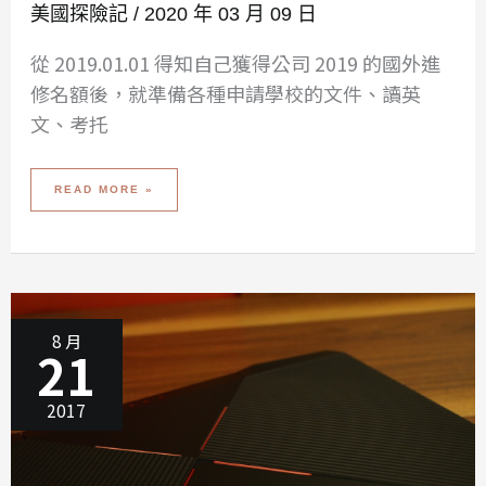
美國探險記
/
2020 年 03 月 09 日
從 2019.01.01 得知自己獲得公司 2019 的國外進
修名額後，就準備各種申請學校的文件、讀英
文、考托
美
READ MORE »
國
之
旅
啟
程
–
壞
的
開
始，
是
成
功
8 月
的
21
不
到
一
半
2017