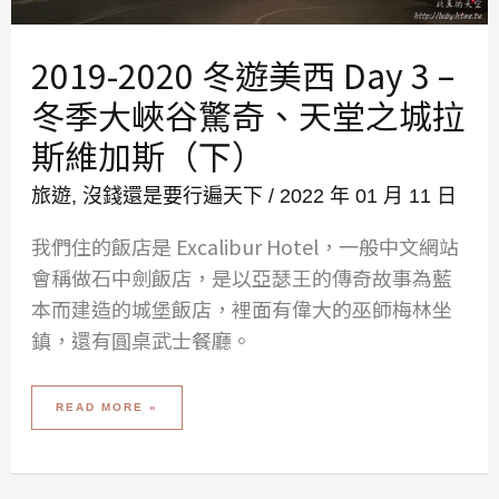
2019-2020 冬遊美西 Day 3 –
冬季大峽谷驚奇、天堂之城拉
斯維加斯（下）
旅遊
,
沒錢還是要行遍天下
/
2022 年 01 月 11 日
我們住的飯店是 Excalibur Hotel，一般中文網站
會稱做石中劍飯店，是以亞瑟王的傳奇故事為藍
本而建造的城堡飯店，裡面有偉大的巫師梅林坐
鎮，還有圓桌武士餐廳。
2019-
READ MORE »
2020
冬
遊
美
西
DAY
3
–