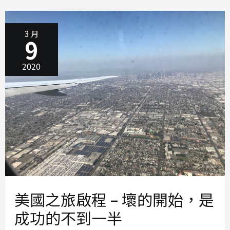
否
極
泰
來？
銀
行
3 月
開
9
戶、
臨
時
門
號、
2020
SPROUTS
美國之旅啟程 – 壞的開始，是
成功的不到一半