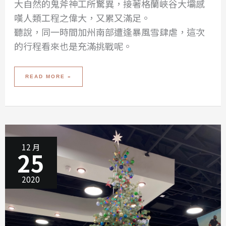
大自然的鬼斧神工所驚異，接著格蘭峽谷大壩感
嘆人類工程之偉大，又累又滿足。
聽說，同一時間加州南部遭逢暴風雪肆虐，這次
的行程看來也是充滿挑戰呢。
2019-
READ MORE »
2020
冬
遊
美
西
DAY
2
–
人
生
必
去
羚
12 月
羊
25
峽
谷、
馬
蹄
灣、
2020
格
蘭
峽
谷
大
壩