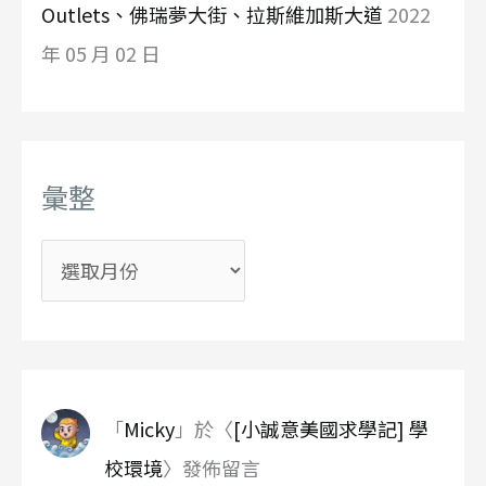
Outlets、佛瑞夢大街、拉斯維加斯大道
2022
年 05 月 02 日
彙整
彙
整
「
Micky
」於〈
[小誠意美國求學記] 學
校環境
〉發佈留言