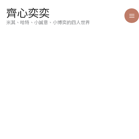
跳
齊心奕奕
至
主
米其、哈特、小誠意、小博奕的四人世界
要
內
容